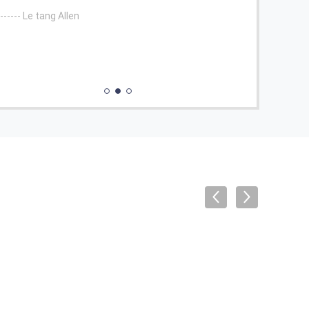
------ Il a é
 Le tang Allen