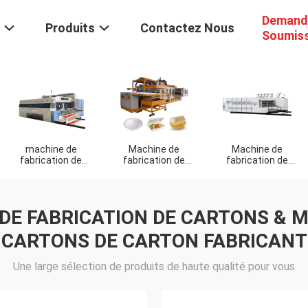
Demand
Produits
Contactez Nous
Soumis
Machine de
Machine de
Machine de
e
fabrication de
fabrication de
fabrication 
zza
boîtes
boîtes modulaires
cartons à
d'emballage
emporter
 DE FABRICATION DE CARTONS & M
CARTONS DE CARTON FABRICANT
Une large sélection de produits de haute qualité pour vous