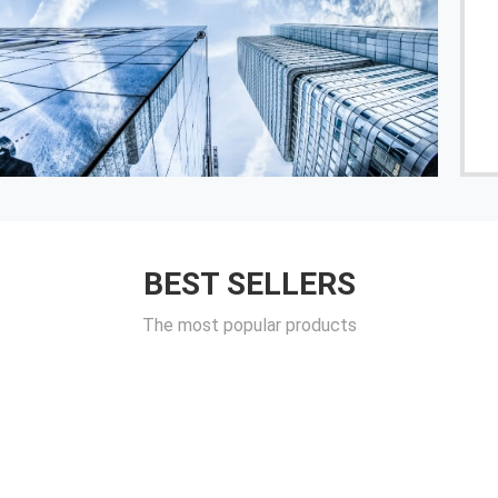
------ Jose
------
BEST SELLERS
The most popular products