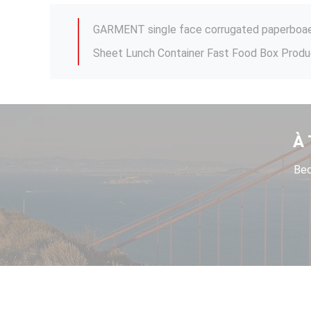
psp foam food box machine food making supp
Sheet Lunch Container Fast Food Box Produ
À 
Bec
Plates Long Life PS Foam Tray Styrofoam 
psp foam food box machine food making supp