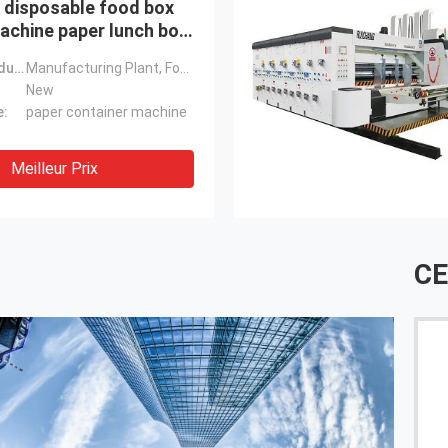
 disposable food box
achine paper lunch box
chine
Applicable Industries:
Manufacturing Plant, Food & Beverage Factory, Restaurant, Food Shop, Food & Beverage Shops
New
e:
paper container machine
Meilleur Prix
CE
Le service est très bon. Merci.
Ils p
popul