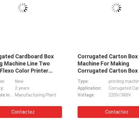
ted Cardboard Box
Corrugated Carton Box H
Machine Line Two
Machine For Making
lexo Color Printer
Corrugated Carton Box C
Machine, RS4 for
Printer With Slotter
New
Type:
printing machine
ted Cardboard
2 years
Application:
Corrugated Carto
Applicable Industries:
Manufacturing Plant
Voltage:
220V/380V
CANGHAI Food 2/3 Ply Corrugated Cardboard Production Line Corrugated Cardboard Box Making Machine
Contactez
Contactez
&amp de machines ; Machine se plissante et de découpage de matériel, coupeur de matrice d'appartement pour la fabrication de cartons de pizza
Food Box Making Machine