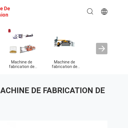
e De
sion
Machine de
Machine de
Machine d
de
fabrication de
fabrication de
fabrication 
boîtes imprimées
boîtes mobiles
boîtes électri
ACHINE DE FABRICATION DE