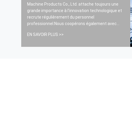
------ Il a été arrêté à l'hôpital.
Machine Products Co., Ltd. attache toujours une
grande importance à l'innovation technologique et
recrute régulièrement du personnel
professionnel.Nous coopérons également avec
des instituts de recherche pour développer de
EN SAVOIR PLUS >>
nouveaux produitsPour répondre aux besoins
élevés des clients, nous adhérons toujours à
l'esprit d'entreprise de "Unité, industrie, ...