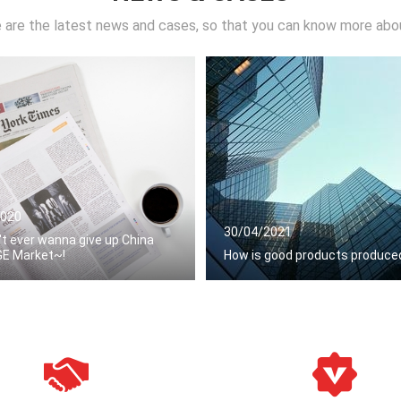
 are the latest news and cases, so that you can know more abo
2020
30/04/2021
't ever wanna give up China
GE Market~!
How is good products produce