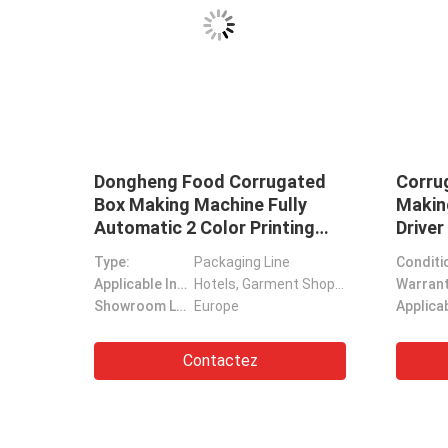
ls
Dongheng Food Corrugated
Corruga
od
Box Making Machine Fully
Making 
Automatic 2 Color Printing
Driver F
Slotting
Slotter 
Hotels, Garment Shops, Building Material Shops, Manufacturing Plant, Machinery Repair Shops, Food & Beverage Factory, Farms, Restaurant, Home Use, Retail, Food Shop, Printing Shops, Construction worksÂ , Energy & Mining, Food & Bevera
Type:
Packaging Line
Condition:
Corruga
Applicable Industries:
Hotels, Garment Shops, Building Material Shops, Manufacturing Plant, Machinery Repair Shops, Food & Beverage Factory, Farms, Restaurant, Home Use, Retail, Food Shop, Printing Shops, Construction worksÂ , Energy & Mining, Food & Bevera
Warranty:
Showroom Location:
Europe
Contactez
Plates Long Life PS Foam Tray Styrofoam 