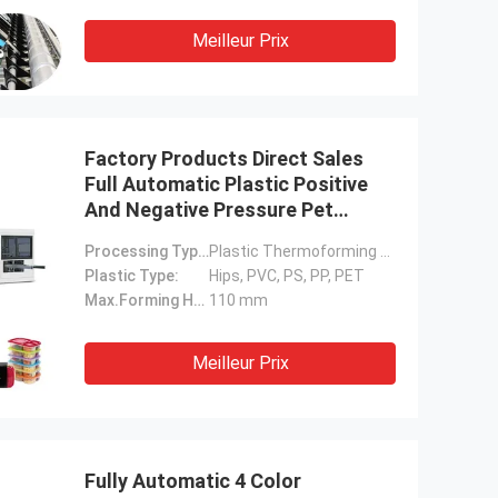
Meilleur Prix
Factory Products Direct Sales
Full Automatic Plastic Positive
And Negative Pressure Pet
Thermoforming Plastic Box
Processing Type:
Plastic Thermoforming Machine
Making Machine Manufacturer
Plastic Type:
Hips, PVC, PS, PP, PET
Max.Forming Height(mm):
110 mm
Meilleur Prix
Fully Automatic 4 Color