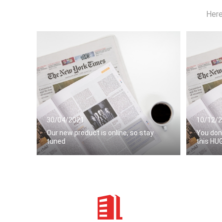
Here
30/04/2021
10/12/
Our new product is online, so stay
You don
tuned
this HU