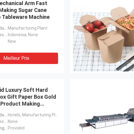
echanical Arm Fast
Making Sugar Cane
p Tableware Machine
Applicable Industries:
Manufacturing Plant
Showroom Location:
Indonesia, None
New
Meilleur Prix
id Luxury Soft Hard
ox Gift Paper Box Gold
 Product Making
 Pizza Box Making
Applicable Industries:
Hotels, Manufacturing Plant, Restaurant, Printing Shops, Other
Showroom Location:
None
Video outgoing-inspection:
Provided