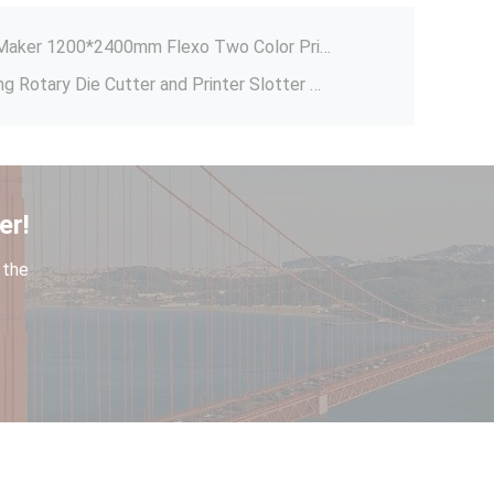
Factory Factory Directly Sell Innovator Automatic Cardboard Rigid Box Industrial Package Wrapping Making Machine
Cardboard Box Printing Box Maker 1200*2400mm Flexo Two Color Printer Case Maker Cartonn Slotter With Folder Gluer
Cardboard Box Printing Making Rotary Die Cutter and Printer Slotter Corrugated Solution Flexo Folder Gluer
Factory Price Corrugated Cardboard Making High Speed ​​Fully Automatic Folder Gluer Machine For Corrugated Cardboard Box
ng Machine 2200mm, 30t
Factory Mechanical Arm Fast Food Box Making Sugar Cane Paper Pulp Tableware Machine
er!
Sheet PP Cardboard Box Making Machine
 the
Boîte de pizza automatique de machine de composé de flûte de nourriture faisant la machine de papier ondulé
Dongheng Food Corrugated Box Making Machine Fully Automatic 2 Color Printing Slotting
Factory Factory Directly Sell Automatic Rigid Gift Paper Box Setting Size Forming Packaging Making Machine
Factory Factory Directly Sell Innovator Automatic Cardboard Rigid Box Industrial Package Wrapping Making Machine