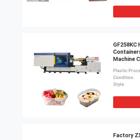
GF258KC H
Containers
Machine C
Condition:
Style:
Factory ZX