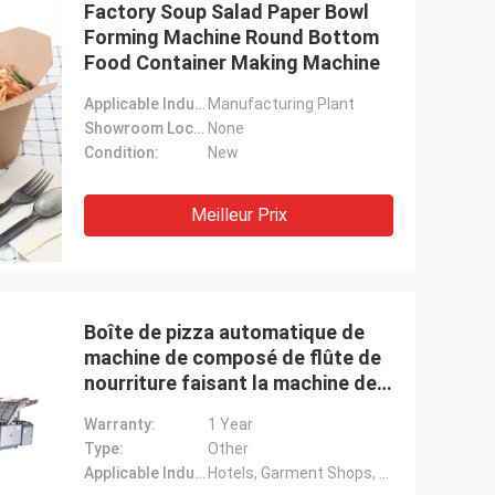
Factory Soup Salad Paper Bowl
Forming Machine Round Bottom
Food Container Making Machine
Applicable Industries:
Manufacturing Plant
Showroom Location:
None
Condition:
New
Meilleur Prix
Boîte de pizza automatique de
machine de composé de flûte de
nourriture faisant la machine de
papier ondulé
Warranty:
1 Year
Type:
Other
Applicable Industries:
Hotels, Garment Shops, Building Material Shops, Manufacturing Plant, Machinery Repair Shops, Food & Beverage Factory, Farms, Restaurant, Home Use, Retail, Food Shop, Printing Shops, Construction worksÂ , Energy & Mining, Food & Bevera