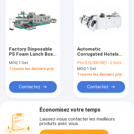
Factory Disposable
Automatic
PS Foam Lunch Box
Corrugated Hotels
Making Machine
Small Fast Food
MOQ:
1 Set
Prix:
$16,000.00(1 - 2 Sets) $15,000.00(>=3 Sets)
Paper Lunch Box
Trouvez les derniers prix
MOQ:
1 Set
Making Machine
Trouvez les derniers prix
Contactez
Contactez
Économisez votre temps
Laissez-nous contacter les meilleurs
produits avec vous.