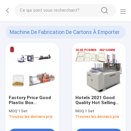
Machine De Fabrication De Cartons À Emporter
(11)
Factory Price Good
Hotels 2021 Good
Plastic Box
Quality Hot Selling
Container Dish Foam
Biodegradable Food
MOQ:
1 Set
MOQ:
1 Set
Bowl Making Machine
Boxes Double
Trouvez les derniers prix
Trouvez les derniers prix
Disposal Paper Lunch
Box Take Away Lunch
Meal Box Making