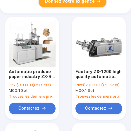
Donnez votre exigence
Automatic produce
Factory ZX-1200 high
paper industry ZX-RB
quality automatic
PE coated paper box
disposable food box
Prix:
$9,000.00(>=1 Sets)
Prix:
$20,000.00(>=1 Sets)
thermoforming
molding machine
MOQ:
1 Set
MOQ:
1 Set
machine / take away
paper lunch box
box craft paper box
making machine
Trouvez les derniers prix
Trouvez les derniers prix
making machine
Contactez
Contactez