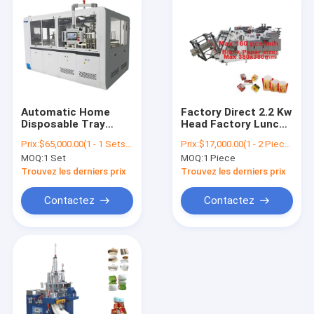
Automatic Home
Factory Direct 2.2 Kw
Disposable Tray
Head Factory Lunch
Forming Paper Box
Hamburger
Prix:
$65,000.00(1 - 1 Sets) $60,000.00(>=2 Sets)
Prix:
$17,000.00(1 - 2 Pieces) $16,000.00(3 - 4 Pieces) $14,500.00(>=5 Pieces)
Maker Multi-divisions
Hamburger Box
MOQ:
1 Set
MOQ:
1 Piece
Lunch Dish Maker
Making Corrugated
ABMAC Maker
Paper Head Machine
Trouvez les derniers prix
Trouvez les derniers prix
Degradable Bio Quick
Meal Tray Plate CE
Contactez
Contactez
Paper Vendor Shop
Disposable Machine
Accueil
Produits
A propos de nous