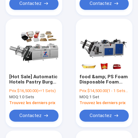
Machine
Contactez
Contactez
[Hot Sale] Automatic
food &amp; PS Foam
Hotels Pastry Burger
Disposable Foam
Take Out Food Box
Function Beverage
Prix:
$16,500.00(>=1 Sets)
Prix:
$14,500.00(1 - 1 Sets) $14,000.00(>=2 Sets)
Making Machine
Plant Muliti Pizza
MOQ:
1.0 Sets
MOQ:
1 Set
Fast Food Box
Takeout Vacuum
Trouvez les derniers prix
Trouvez les derniers prix
Forming Production
Line Lunch Container
Contactez
Contactez
Making Machine