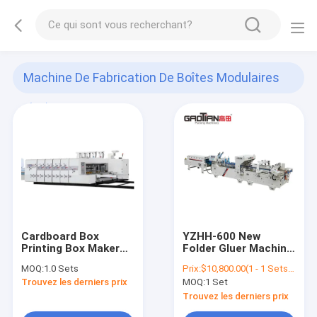
Machine De Fabrication De Boîtes Modulaires
(11)
Cardboard Box
YZHH-600 New
Printing Box Maker
Folder Gluer Machine
1200*2400mm Flexo
Carton Box Making
MOQ:
1.0 Sets
Prix:
$10,800.00(1 - 1 Sets) $10,500.00(2 - 2 Sets) $10,300.00(>=3 Sets)
Two Color Printer
Machine Garment
Trouvez les derniers prix
MOQ:
1 Set
Case Maker Cartonn
Shops Machine
Slotter With Folder
2021made in China
Trouvez les derniers prix
Gluer