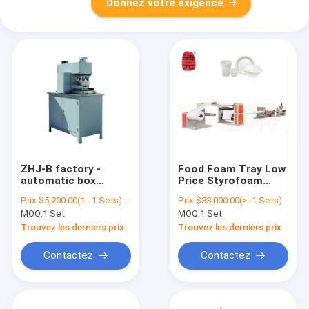
Donnez votre exigence
ZHJ-B factory -
Food Foam Tray Low
automatic box
Price Styrofoam
making machine
Food Container
Prix:
$5,200.00(1 - 1 Sets) $5,000.00(>=2 Sets)
Prix:
$33,000.00(>=1 Sets)
from I Hamburg
Styrofoam Fast
MOQ:
1 Set
MOQ:
1 Set
Food Container Box
Making Machine
Trouvez les derniers prix
Trouvez les derniers prix
Contactez
Contactez