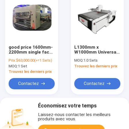
good price 1600mm-
L1300mm x
2200mm single facer
W1000mm Universal
corrugated
Packaging Industry
Prix:
$63,000.00(>=1 Sets)
MOQ:
1.0 Sets
cardboard
Sample Making
MOQ:
1 Set
Trouvez les derniers prix
production line
Sample Cardboard
cardboard box
Box Maker For
Trouvez les derniers prix
making machine
Packaging Industry
High Speed ​​Digital
Contactez
Contactez
Flat Bed
Économisez votre temps
Laissez-nous contacter les meilleurs
produits avec vous.