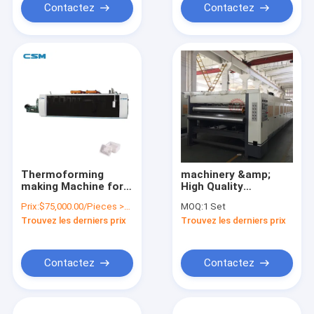
Contactez
Contactez
Thermoforming
machinery &amp;
making Machine for
High Quality
Biodegradable
Corrugated
Prix:
$75,000.00/Pieces >=1 Pieces
MOQ:
1 Set
Plastic Food Box
Cardboard Double
Trouvez les derniers prix
Trouvez les derniers prix
Plastic Fruit Box Or
Hardware Backer
Tray
Slap Cardboard Box
Making Machine
Contactez
Contactez