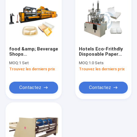
food &amp; Beverage
Hotels Eco-Frithdly
Shops
Disposable Paper
Thermoforming
Food Container Box
MOQ:
1 Set
MOQ:
1.0 Sets
Disposable
Making Machine
Trouvez les derniers prix
Trouvez les derniers prix
Styrofoam Plastic
Food Container Box
Making Machine
Production Line
Contactez
Contactez
Accueil
Produits
A propos de nous