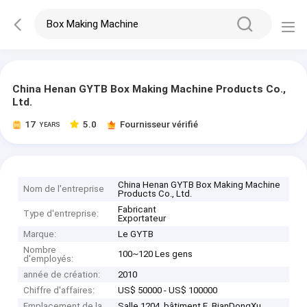
China Henan GYTB Box Making Machine Products Co.,
Ltd.
17
5.0
Fournisseur vérifié
YEARS
China Henan GYTB Box Making Machine
Nom de l'entreprise
Products Co., Ltd.
Fabricant
Type d'entreprise:
Exportateur
Marque:
Le GYTB
Nombre
100~120 Les gens
d'employés:
année de création:
2010
Chiffre d'affaires:
US$ 50000 - US$ 100000
Emplacement de la
Salle 1204, bâtiment E, BianDongXu